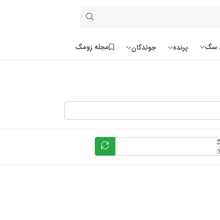
 سگ
مجله زومگ
پرنده
جوندگان